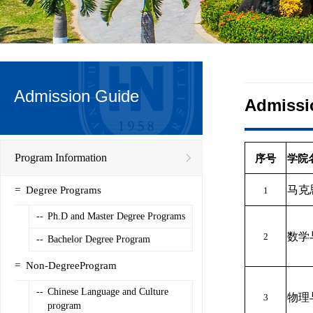
Admission Guide
Admissi
Program Information
序号
学院
马克
=
Degree Programs
1
--
Ph.D and Master Degree Programs
数学
2
--
Bachelor Degree Program
=
Non-DegreeProgram
--
Chinese Language and Culture
物理
3
program