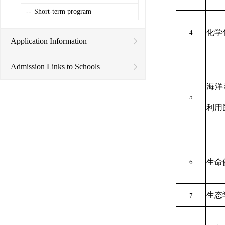
--
Short-term program
化学
4
Application Information
Admission Links to Schools
海洋
5
利用
生命
6
生态
7